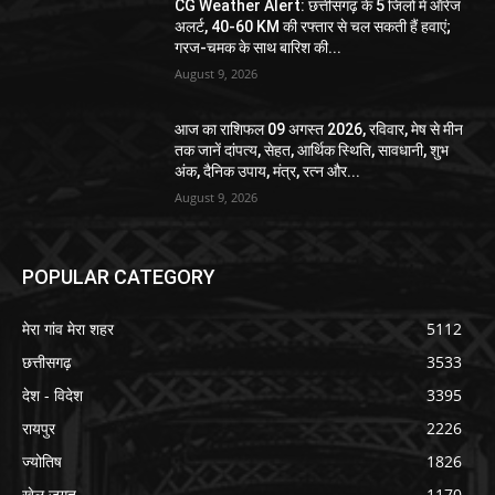
CG Weather Alert: छत्तीसगढ़ के 5 जिलों में ऑरेंज
अलर्ट, 40-60 KM की रफ्तार से चल सकती हैं हवाएं;
गरज-चमक के साथ बारिश की...
August 9, 2026
आज का राशिफल 09 अगस्त 2026, रविवार, मेष से मीन
तक जानें दांपत्य, सेहत, आर्थिक स्थिति, सावधानी, शुभ
अंक, दैनिक उपाय, मंत्र, रत्न और...
August 9, 2026
POPULAR CATEGORY
मेरा गांव मेरा शहर
5112
छत्तीसगढ़
3533
देश - विदेश
3395
रायपुर
2226
ज्योतिष
1826
खेल जगत
1170