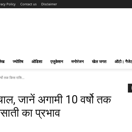
vacy Policy
Contact us
Disclaimer
लेख
ज्योतिष
ओडिशा
एजुकेशन
मनोरंजन
खेल जगत
ऑटो। गैजे
्षो तक किस राशि...
ल, जानें अगामी 10 वर्षो तक
़साती का प्रभाव