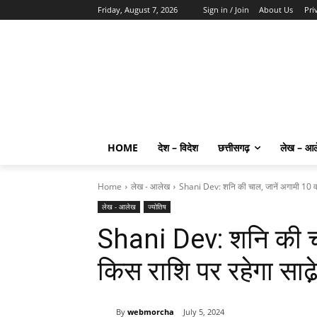
Friday, August 7, 2026
Sign in / Join
About Us
Pri
HOME
देश – विदेश
छत्तीसगढ़
लेख – आ
Home
लेख - आलेख
Shani Dev: शनि की चाल, जानें अगामी 10 वर
लेख - आलेख
ज्योतिष
Shani Dev: शनि की चा
किस राशि पर रहेगा साढे
By
webmorcha
July 5, 2024