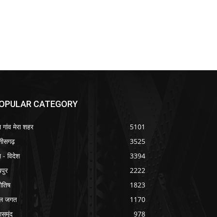
OPULAR CATEGORY
ा गांव मेरा शहर
5101
्तीसगढ़
3525
श - विदेश
3394
यपुर
2222
योतिष
1823
ल जगत
1170
ासमुंद
978