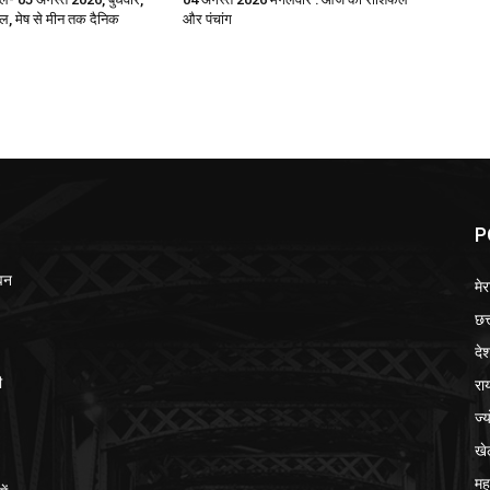
 मेष से मीन तक दैनिक
और पंचांग
P
ेवन
मेर
छत
दे
रा
ी
ज्
खे
मह