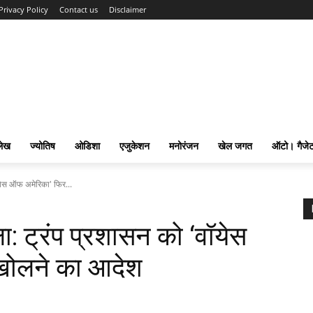
Privacy Policy
Contact us
Disclaimer
लेख
ज्योतिष
ओडिशा
एजुकेशन
मनोरंजन
खेल जगत
ऑटो। गैजे
येस ऑफ अमेरिका' फिर...
: ट्रंप प्रशासन को ‘वॉयेस
खोलने का आदेश