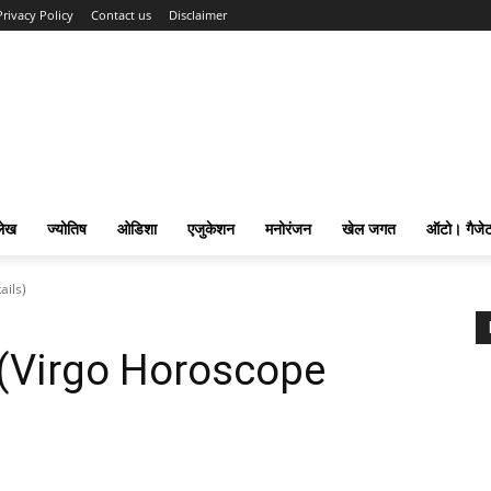
Privacy Policy
Contact us
Disclaimer
लेख
ज्योतिष
ओडिशा
एजुकेशन
मनोरंजन
खेल जगत
ऑटो। गैजे
ails)
श (Virgo Horoscope