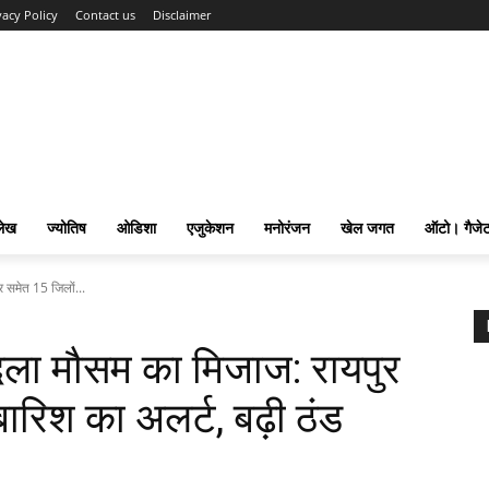
vacy Policy
Contact us
Disclaimer
लेख
ज्योतिष
ओडिशा
एजुकेशन
मनोरंजन
खेल जगत
ऑटो। गैजे
र समेत 15 जिलों...
 बदला मौसम का मिजाज: रायपुर
बारिश का अलर्ट, बढ़ी ठंड