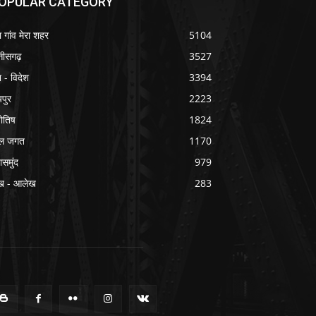
OPULAR CATEGORY
ा गांव मेरा शहर
5104
्तीसगढ़
3527
श - विदेश
3394
यपुर
2223
योतिष
1824
ल जगत
1170
ासमुंद
979
ख - आलेख
283