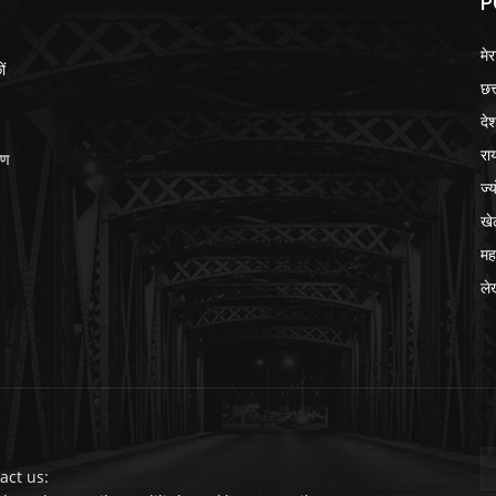
P
मेर
ों
छत
दे
रा
ीण
ज्
खे
मह
ले
act us: