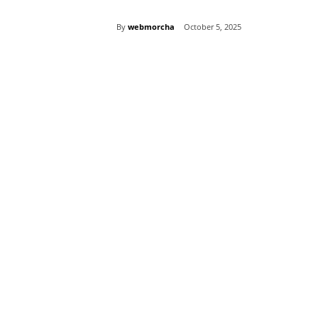
By
webmorcha
October 5, 2025
Share