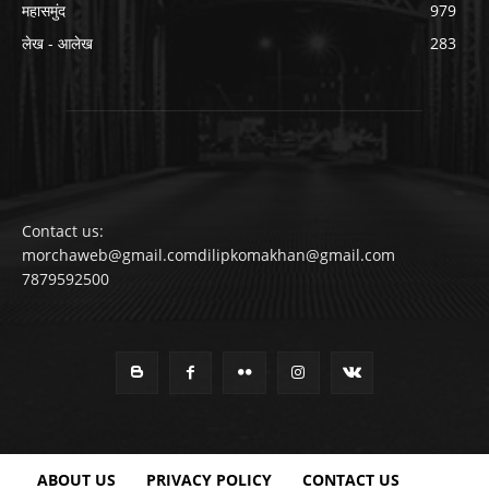
महासमुंद
979
लेख - आलेख
283
Contact us:
morchaweb@gmail.comdilipkomakhan@gmail.com
7879592500
ABOUT US
PRIVACY POLICY
CONTACT US