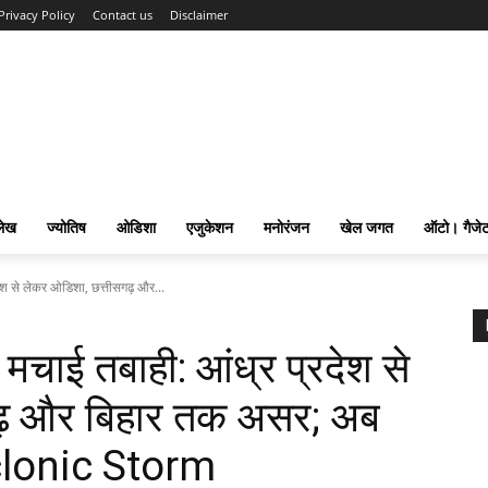
Privacy Policy
Contact us
Disclaimer
लेख
ज्योतिष
ओडिशा
एजुकेशन
मनोरंजन
खेल जगत
ऑटो। गैजे
श से लेकर ओडिशा, छत्तीसगढ़ और...
ाई तबाही: आंध्र प्रदेश से
ढ़ और बिहार तक असर; अब
clonic Storm