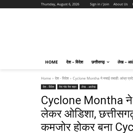
Thursday, August 6, 2026
Sign in / Join
About Us
HOME
देश – विदेश
छत्तीसगढ़
लेख – आ
Home
देश - विदेश
Cyclone Montha ने मचाई तबाही: आंध्र प्रदे
देश - विदेश
मेरा गांव मेरा शहर
लेख - आलेख
Cyclone Montha ने मच
लेकर ओडिशा, छत्तीसग
कमजोर होकर बना Cy