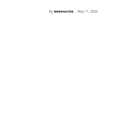
By
webmorcha
May 11, 2026
Share