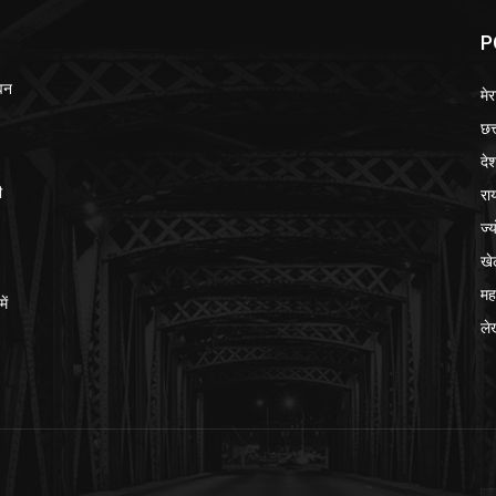
P
ेवन
मेर
छत
दे
रा
ी
ज्
खे
मह
ें
ले