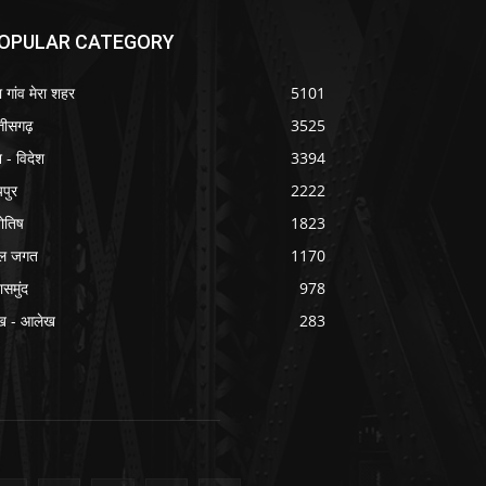
OPULAR CATEGORY
ा गांव मेरा शहर
5101
्तीसगढ़
3525
श - विदेश
3394
यपुर
2222
योतिष
1823
ल जगत
1170
ासमुंद
978
ख - आलेख
283