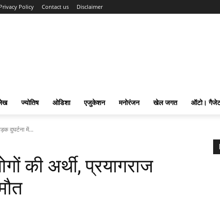
Privacy Policy
Contact us
Disclaimer
लेख
ज्योतिष
ओडिशा
एजुकेशन
मनोरंजन
खेल जगत
ऑटो। गैजे
 दुघर्टना में...
गों की अर्थी, प्रयागराज
 मौत