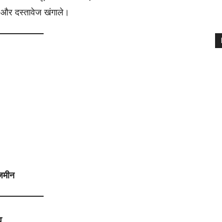
ी और दस्तावेज खंगाले।
जमीन
च