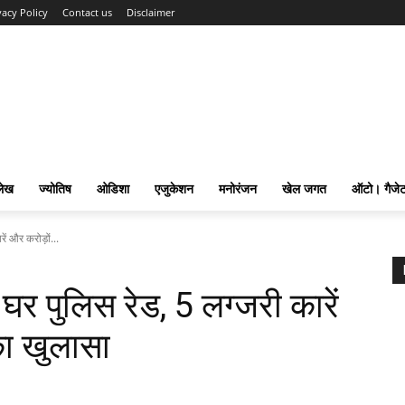
vacy Policy
Contact us
Disclaimer
लेख
ज्योतिष
ओडिशा
एजुकेशन
मनोरंजन
खेल जगत
ऑटो। गैजे
ें और करोड़ों...
घर पुलिस रेड, 5 लग्जरी कारें
का खुलासा