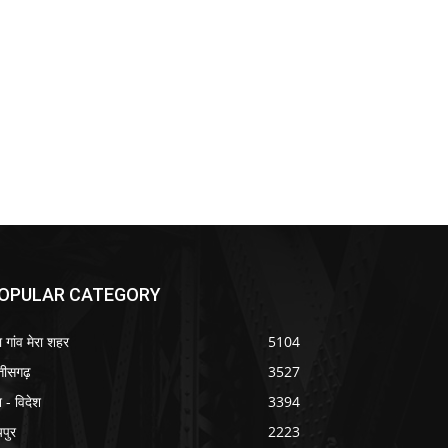
OPULAR CATEGORY
ा गांव मेरा शहर
5104
्तीसगढ़
3527
श - विदेश
3394
यपुर
2223