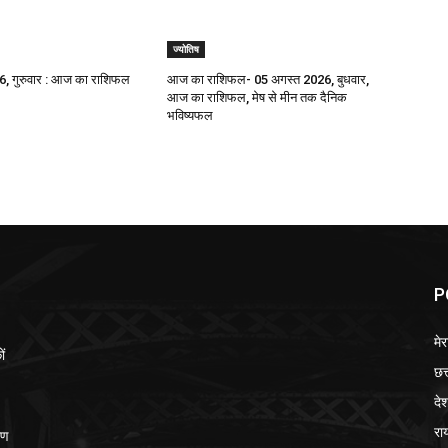
ज्योतिष
, गुरुवार : आज का राशिफल
आज का राशिफल- 05 अगस्त 2026, बुधवार,
आज का राशिफल, मेष से मीन तक दैनिक
भविष्यफल
P
मेर
ों
छत
दे
रा
ीण