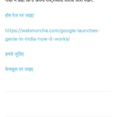
गांधी ने कहा कि वे अपना राष्ट्रव्यापी विरोध जारी रखेंगे.
होम
पेज
पर
जाइए
https://webmorcha.com/google-launches-
genie-in-india-now-it-works/
हमसे
जुडिए
फेसबुक
पर
जाइए