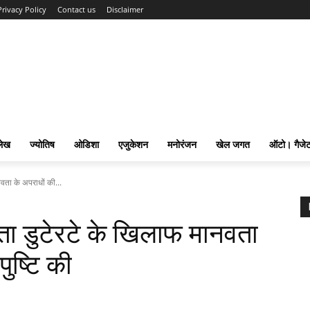
Privacy Policy
Contact us
Disclaimer
लेख
ज्योतिष
ओडिशा
एजुकेशन
मनोरंजन
खेल जगत
ऑटो। गैजे
नवता के अपराधों की...
नेता डुटेरटे के खिलाफ मानवता
ुष्टि की